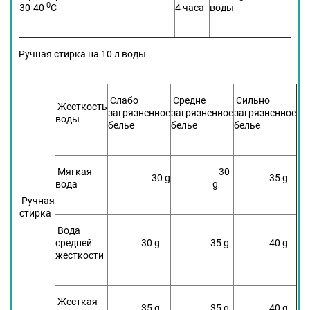
0
30-40
С
4 часа
воды
Ручная стирка на 10 л воды
Слабо
Средне
Сильно
Жесткость
загрязненное
загрязненное
загрязненное
воды
белье
белье
белье
Мягкая
30
30 g
35 g
вода
g
Ручная
стирка
Вода
средней
30 g
35 g
40 g
жесткости
Жесткая
35 g
35 g
40 g