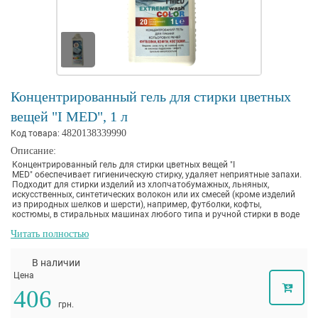
Концентрированный гель для стирки цветных
вещей "I MED", 1 л
4820138339990
Код товара:
Описание:
Концентрированный гель для стирки цветных вещей "I
MED" обеспечивает гигиеническую стирку, удаляет неприятные запахи.
Подходит для стирки изделий из хлопчатобумажных, льняных,
искусственных, синтетических волокон или их смесей (кроме изделий
из природных шелков и шерсти),
например, футболки, кофты,
костюмы,
в стиральных машинах любого типа и ручной стирки в воде
любой жесткости.
Читать полностью
Удаляет запах пота, не оставляет пятен, не вызывает раздражений и
аллергии, идеально выполаскивается.
Гель не содержит фосфатов, поэтому безопасен как при стирке, так и во
В наличии
время эксплуатации вещей.
Цена
406
грн.