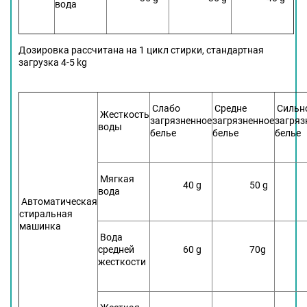
вода
Дозировка рассчитана на 1 цикл стирки, стандартная
загрузка 4-5 kg
Слабо
Средне
Сильн
Жесткость
загрязненное
загрязненное
загряз
воды
белье
белье
белье
Мягкая
40 g
50 g
6
вода
Автоматическая
стиральная
машинка
Вода
средней
60 g
70g
80
жесткости