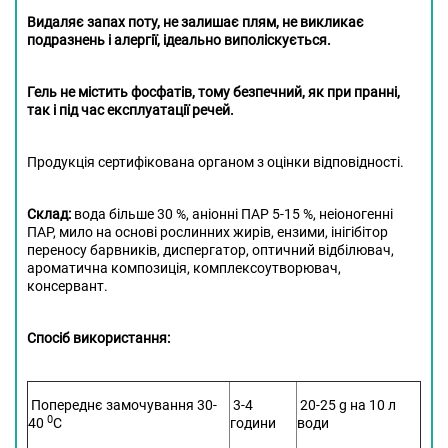
Видаляє запах поту, не залишає плям, не викликає
подразнень і алергії, ідеально виполіскується.
Гель не містить фосфатів, тому безпечний, як при пранні,
так і під час експлуатації речей.
Продукція сертифікована органом з оцінки відповідності.
Склад:
вода більше 30 %, аніонні ПАР 5-15 %, неіоногенні
ПАР, мило на основі рослинних жирів, ензими, інігібітор
переносу барвників, диспергатор, оптичний відбілювач,
ароматична композиція, комплексоутворювач,
консервант.
Спосіб використання:
Попереднє замочування 30-
3-4
20-25 g на 10 л
0
40
С
години
води