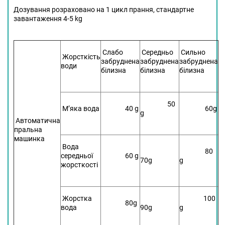
Дозування розраховано на 1 цикл прання, стандартне
завантаження 4-5 kg
Слабо
Середньо
Сильно
Жорсткість
забруднена
забруднена
забруднена
води
білизна
білизна
білизна
50
М’яка вода
40 g
60g
g
Автоматична
пральна
машинка
Вода
80
середньої
60 g
70g
g
жорсткості
Жорстка
100
80g
вода
90g
g