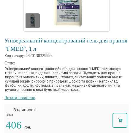
Універсальний концентрований гель для прання
"I MED", 1 л
4820138329998
Код товару:
Опис:
Універсальний концентрований гель для прання "I MED" забезпечує
гігієнічне прання, видаляє неприємні запахи. Підходить для прання
виробів із бавовняних, лляних, штучних, синтетичних волокон або їх
сумішей (окрім виробів із природних шовків та вовни), наприклад,
футболки, кофти, костюми, в пральних машинах будь-якого типу та
ручного прання в воді будь-якої жорсткості.
Видаляє запах поту, не залишає плям, не викликає подразнень і алергії,
Читати повністю
ідеально виполіскується.
Гель не містить фосфатів, тому безпечний, як при пранні, так і під час
експлуатації речей.
В наявності
Ціна
406
грн.