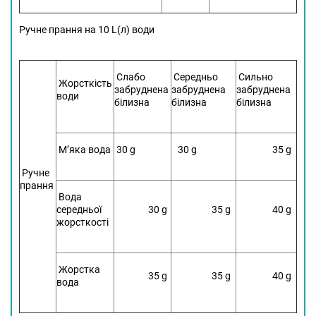
Ручне прання на 10 L(л) води
Слабо
Середньо
Сильно
Жорсткість
забруднена
забруднена
забруднена
води
білизна
білизна
білизна
М’яка вода
30 g
30 g
35 g
Ручне
прання
Вода
середньої
30 g
35 g
40 g
жорсткості
Жорстка
35 g
35 g
40 g
вода